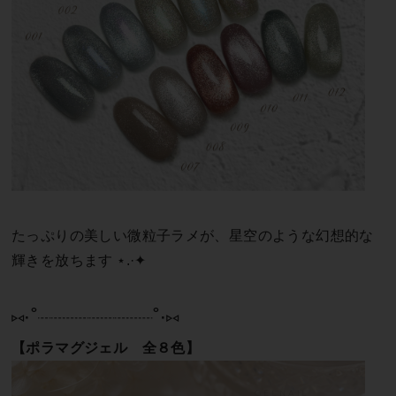
たっぷりの美しい微粒子ラメが、星空のような幻想的な
輝きを放ちます ⋆.·✦
⑅∙˚┈┈┈┈┈┈┈┈┈˚∙⑅
【ポラマグジェル 全８色】