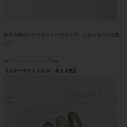
粒子の細かいマグネットパウダーで、ぷるぷるのうる艶
に♡
⑅∙˚┈┈┈┈┈┈┈┈┈˚∙⑅
【スターライトジェル 全１２色】