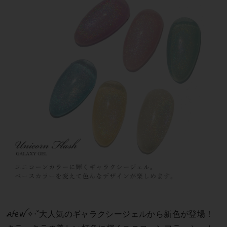
ꫛꫀꪝ✧‧˚大人気のギャラクシージェルから新色が登場！