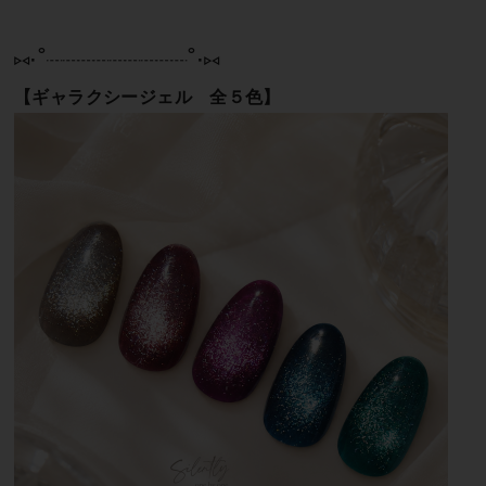
⑅∙˚┈┈┈┈┈┈┈┈┈˚∙⑅
【ギャラクシージェル 全５色】