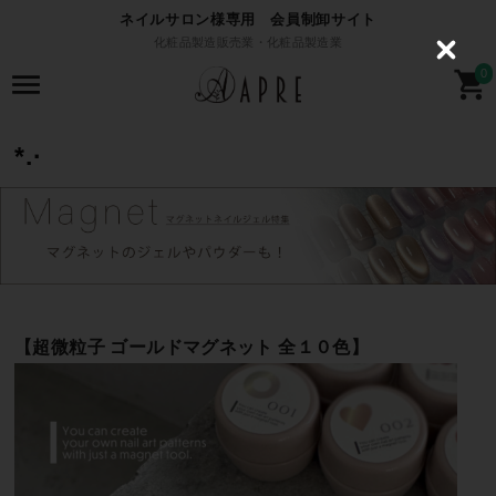
ネイルサロン様専用 会員制卸サイト
化粧品製造販売業・化粧品製造業
C
l
0
o
s
e
*.·
【超微粒子 ゴールドマグネット 全１０色】