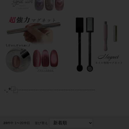
·.*⿻┈┈┈┈┈┈┈┈┈┈┈
20
件中 1〜20件目
並び替え