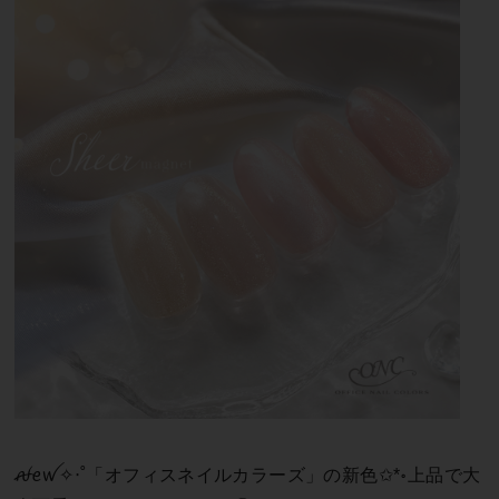
ꫛꫀꪝ✧‧˚「オフィスネイルカラーズ」の新色✩*॰上品で大