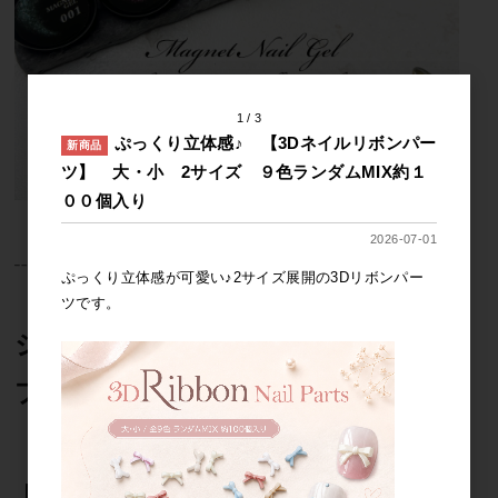
1
3
ぷっくり立体感♪ 【3Dネイルリボンパー
新商品
ツ】 大・小 2サイズ ９色ランダムMIX約１
００個入り
2026-07-01
┈┈┈┈┈┈┈┈┈┈┈┈┈⿻*.·
ぷっくり立体感が可愛い♪2サイズ展開の3Dリボンパー
ツです。
ジェルに混ぜて使えるパウダータイ
プも◎
【パステルマグネットパウダー 全５色】