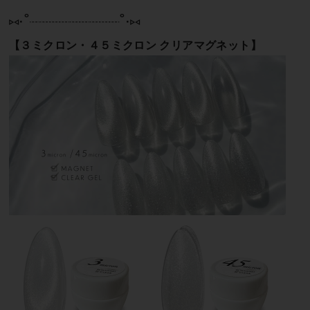
⑅∙˚┈┈┈┈┈┈┈┈┈˚∙⑅
【３ミクロン・４５ミクロン クリアマグネット】