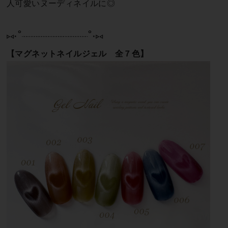
人可愛いヌーディネイルに◎
⑅∙˚┈┈┈┈┈┈┈┈┈˚∙⑅
【マグネットネイルジェル 全７色】