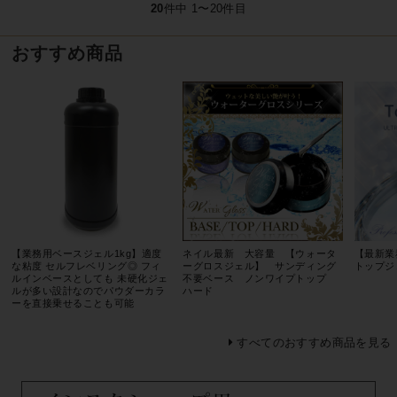
20
件中 1〜20件目
おすすめ商品
【業務用ベースジェル1kg】適度
ネイル最新 大容量 【ウォータ
【最新業
な粘度 セルフレベリング◎ フィ
ーグロスジェル】 サンディング
トップジ
ルインベースとしても 未硬化ジェ
不要ベース ノンワイプトップ
ルが多い設計なのでパウダーカラ
ハード
ーを直接乗せることも可能
すべてのおすすめ商品を見る