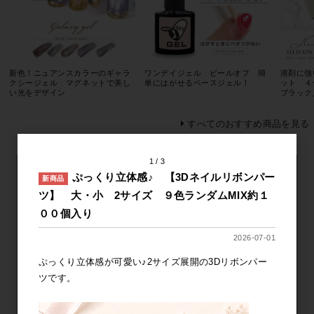
新色！ニュアンスカラーのギャラ
ワンデイジェル ピールオフ 簡
溶剤に強
クシージェル マグネットで美し
単にはがせるベースジェル！
ット ４
い光をデザイン
ブラック
すべてのおすすめ商品を見る
1
3
ぷっくり立体感♪ 【3Dネイルリボンパー
新商品
ツ】 大・小 2サイズ ９色ランダムMIX約１
００個入り
2026-07-01
ぷっくり立体感が可愛い♪2サイズ展開の3Dリボンパー
ツです。