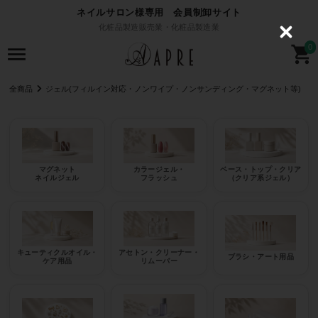
ネイルサロン様専用 会員制卸サイト
化粧品製造販売業・化粧品製造業
C
l
0
o
s
e
全商品
ジェル(フィルイン対応・ノンワイプ・ノンサンディング・マグネット等)
マグネット
カラージェル・
ベース・トップ・クリア
ネイルジェル
フラッシュ
（クリア系ジェル）
キューティクルオイル・
アセトン・クリーナー・
ブラシ・アート用品
ケア用品
リムーバー