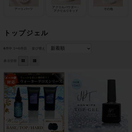
アクリルパウダー・
アートパーツ
その他
アクリルリキッド
トップジェル
6
件中 1〜6件目
並び替え
表示切替