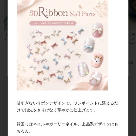
【最新業務用ジェル】ソークオフ
最新！ フィルイン対応 超密着
ヴィンテ
トップジェル 極上の艶
ベースジェル 【グランベース／
タリック
シルキーベース】 １５ｇ
／シルバ
メーカー希望小売価格
1,580円
すべてのおすすめ商品を見る
甘すぎないリボンデザインで、ワンポイントに添えるだ
けで指先をさりげなく華やかに仕上げます。
韓国っぽネイルやガーリーネイル、上品系デザインはも
ちろん、