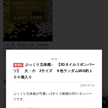
サロン用 最高級S1品質 業務用約
1000粒パック【サンドメタルスタッ
ズ 全31種】 砂地タイプ ネイル
ジェルネイル
1
3
ぷっくり立体感♪ 【3Dネイルリボンパー
新商品
11
件中 1〜11件目
ツ】 大・小 2サイズ ９色ランダムMIX約１
００個入り
おすすめ商品
2026-07-01
ぷっくり立体感が可愛い♪2サイズ展開の3Dリボンパー
ツです。