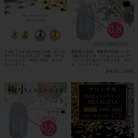
【 jein 】Big orb metal studs ビッグ
最高級S1品質 業務用1000粒パック
オーブメタルスタッズ ４種 ゴール
【極小スタッズ ゴールド／シルバー
ド／シルバー 4mm／6mm ネイル
／ピンクゴールド／ブラック】 ネイ
ジェルネイル
ル ジェルネイル
参考上代
1,280円