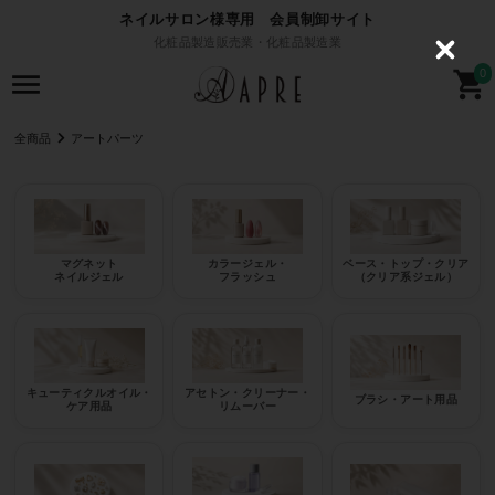
ネイルサロン様専用 会員制卸サイト
化粧品製造販売業・化粧品製造業
C
l
0
o
s
e
全商品
アートパーツ
マグネット
カラージェル・
ベース・トップ・クリア
ネイルジェル
フラッシュ
（クリア系ジェル）
キューティクルオイル・
アセトン・クリーナー・
ブラシ・アート用品
ケア用品
リムーバー