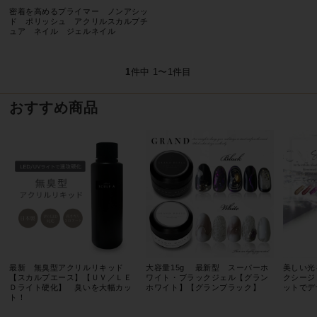
密着を高めるプライマー ノンアシッ
ド ポリッシュ アクリルスカルプチ
ュア ネイル ジェルネイル
1
件中 1〜1件目
おすすめ商品
最新 無臭型アクリルリキッド
大容量15g 最新型 スーパーホ
美しい光
【スカルプエース】【ＵＶ／ＬＥ
ワイト・ブラックジェル【グラン
クシージ
Ｄライト硬化】 臭いを大幅カッ
ホワイト】【グランブラック】
ットでデ
ト！