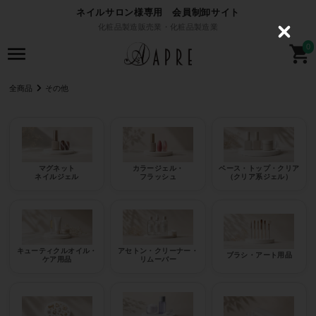
ネイルサロン様専用 会員制卸サイト
化粧品製造販売業・化粧品製造業
C
l
0
o
s
e
全商品
その他
マグネット
カラージェル・
ベース・トップ・クリア
ネイルジェル
フラッシュ
（クリア系ジェル）
キューティクルオイル・
アセトン・クリーナー・
ブラシ・アート用品
ケア用品
リムーバー