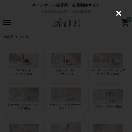
ネイルサロン様専用 会員制卸サイト
化粧品製造販売業・化粧品製造業
C
l
0
o
s
e
全商品
その他
マグネット
カラージェル・
ベース・トップ・クリア
ネイルジェル
フラッシュ
（クリア系ジェル）
キューティクルオイル・
アセトン・クリーナー・
ブラシ・アート用品
ケア用品
リムーバー