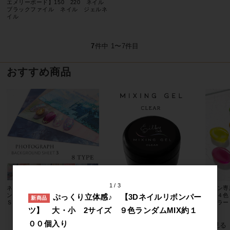
エメリーボード】150 220 ネイル
ブラックファイル ネイル ジェルネ
イル
7
件中 1〜7件目
おすすめ商品
1
3
ネイルチップ撮影用シート(デザイ
大容量 【ニュアンスネイルに】
サロン専
ンペーパー)３ インスタ ＳＮ
シルキーミキシングジェル 15g
全１４色
ぷっくり立体感♪ 【3Dネイルリボンパー
新商品
Ｓ サロンの宣材用に
スカラー
ツ】 大・小 2サイズ ９色ランダムMIX約１
００個入り
すべてのおすすめ商品を見る