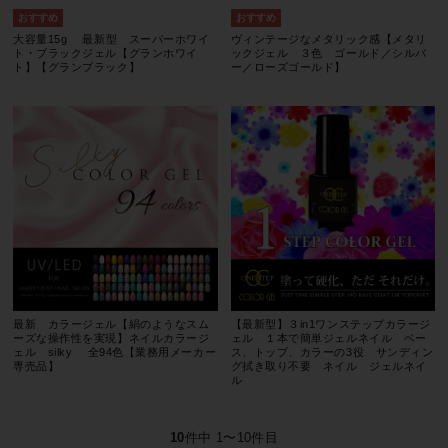
大容量15g 最新型 スーパーホワイ
ヴィンテージなメタリック感【メタリ
ト・ブラックジェル【グランホワイ
ックジェル ３色 ゴールド／シルバ
ト】【グランブラック】
ー／ローズゴールド】
最新 カラージェル【絹のようなスム
【最新型】３in1ワンステップカラージ
ーズな操作性を実現】ネイルカラージ
ェル １本で簡単ジェルネイル ベー
ェル silky 全94色【業務用メーカー
ス、トップ、カラーの3役 サンディン
専売品】
グ拭き取り不要 ネイル ジェルネイ
ル
10
件中 1〜10件目