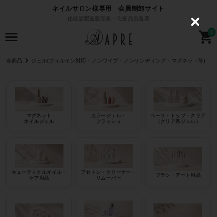
ネイルサロン様専用 会員制卸サイト
化粧品製造販売業・化粧品製造業
C
l
0
o
s
e
全商品
ジェル(フィルイン対応・ノンワイプ・ノンサンディング・マグネット等)
マグネット
カラージェル・
ベース・トップ・クリア
ネイルジェル
フラッシュ
（クリア系ジェル）
キューティクルオイル・
アセトン・クリーナー・
ブラシ・アート用品
ケア用品
リムーバー