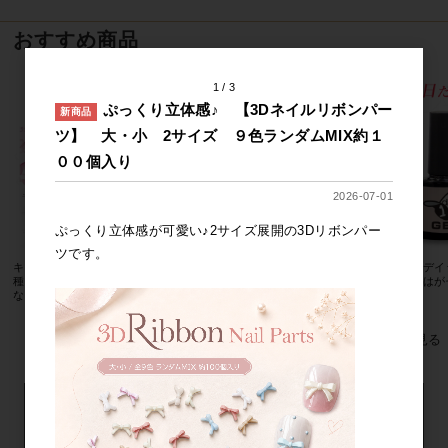
おすすめ商品
1
3
ぷっくり立体感♪ 【3Dネイルリボンパー
新商品
ツ】 大・小 2サイズ ９色ランダムMIX約１
００個入り
2026-07-01
ぷっくり立体感が可愛い♪2サイズ展開の3Dリボンパー
ツです。
キューティクルオイル 全１０
【最新業務用ジェル】ソークオフ
ワンデイ
種 無香料を含む10種類のアロマ
トップジェル 極上の艶
単にはが
な香り
すべてのおすすめ商品を見る