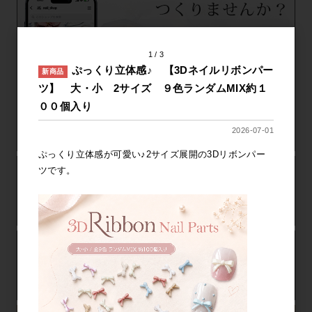
1
3
ぷっくり立体感♪ 【3Dネイルリボンパー
新商品
ツ】 大・小 2サイズ ９色ランダムMIX約１
００個入り
2026-07-01
ぷっくり立体感が可愛い♪2サイズ展開の3Dリボンパー
ツです。