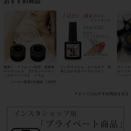
おすすめ商品
最新！ フィルイン対応 超密着
ワンデイジェル ピールオフ 簡
ヴィンテ
ベースジェル 【グランベース／
単にはがせるベースジェル！
タリック
シルキーベース】 １５ｇ
／シルバ
メーカー希望小売価格
1,580円
すべてのおすすめ商品を見る