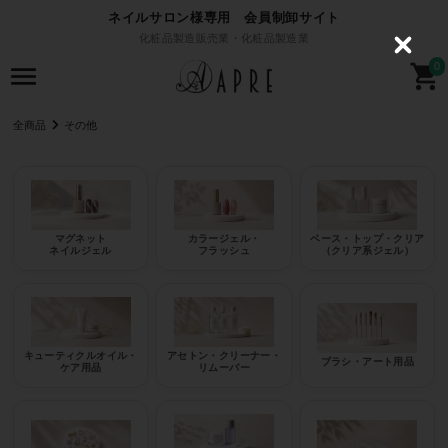
ネイルサロン様専用 会員制卸サイト
化粧品製造販売業・化粧品製造業
C
l
0
o
s
e
全商品
その他
マグネット
カラージェル・
ベース・トップ・クリア
ネイルジェル
フラッシュ
（クリア系ジェル）
キューティクルオイル・
アセトン・クリーナー・
ブラシ・アート用品
ケア用品
リムーバー